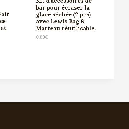
Kit d’accessoires de
bar pour écraser la
Fait
glace séchée (2 pcs)
es
avec Lewis Bag &
 et
Marteau réutilisable.
0,00
€