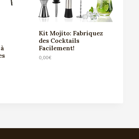
Kit Mojito: Fabriquez
des Cocktails
 à
Facilement!
es
0,00
€