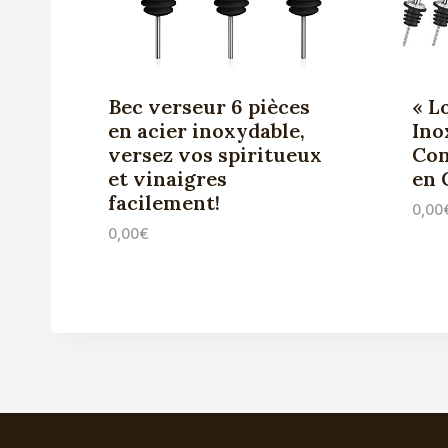
Bec verseur 6 pièces
« L
en acier inoxydable,
Ino
versez vos spiritueux
Con
et vinaigres
en 
facilement!
0,00
0,00
€