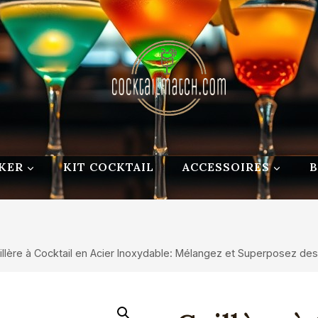
KER
KIT COCKTAIL
ACCESSOIRES
illère à Cocktail en Acier Inoxydable: Mélangez et Superposez de