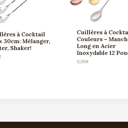
Cuillères à Cockta
llères à Cocktail
Couleurs – Manch
x 30cm: Mélanger,
Long en Acier
ter, Shaker!
Inoxydable 12 Pou
€
0,00
€