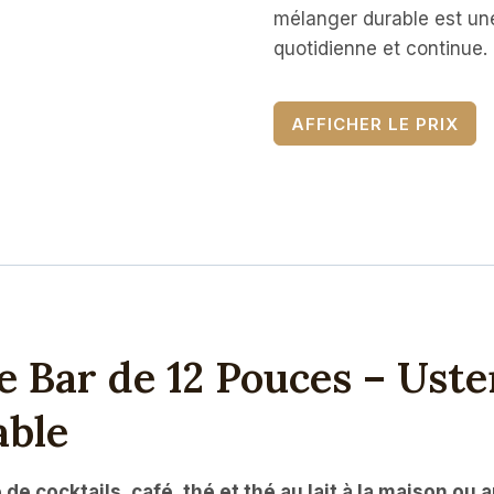
mélanger durable est une 
quotidienne et continue.
AFFICHER LE PRIX
de Bar de 12 Pouces – Uste
able
e cocktails, café, thé et thé au lait à la maison ou au