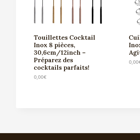
Touillettes Cocktail
Cui
Inox 8 pièces,
Ino
30,6cm/12inch –
Agi
Préparez des
0,00
cocktails parfaits!
0,00
€