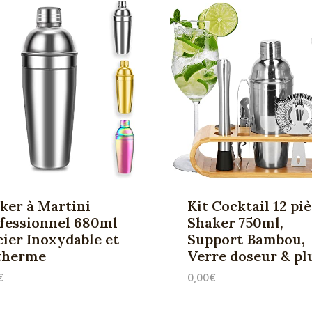
ker à Martini
Kit Cocktail 12 piè
fessionnel 680ml
Shaker 750ml,
cier Inoxydable et
Support Bambou,
therme
Verre doseur & pl
€
0,00
€